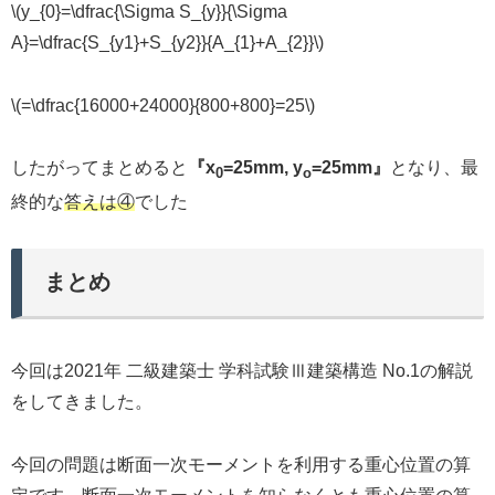
\(y_{0}=\dfrac{\Sigma S_{y}}{\Sigma
A}=\dfrac{S_{y1}+S_{y2}}{A_{1}+A_{2}}\)
\(=\dfrac{16000+24000}{800+800}=25\)
したがってまとめると
『x
=25mm, y
=25mm』
となり、最
0
o
終的な
答えは④
でした
まとめ
今回は2021年 二級建築士 学科試験Ⅲ建築構造 No.1の解説
をしてきました。
今回の問題は断面一次モーメントを利用する重心位置の算