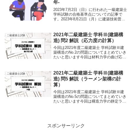
年-
2023年7月2日（日）に行われた一級建築士
学科試験の合格基準点についての記事で
す。2023年8月21日（月）に建築技術普及
センターより公表されたので総括してきま
す。受験したみなさま、お疲れさまでし
た。二級建築士学科試験の合格点について
2021年二級建築士 学科Ⅲ(建築構
二級建築士試験
まと...
造) 問2 解説（応力度の計算）
今回は2021年度二級建築士 学科試験Ⅲ建
築構造のNo.2の問題についてまとめていき
たいと思います今回は材料力学の曲げ応力
度の問題から出題されています聞き慣れな
いワードもあるかとおもいますのでこの記
事では初学者でも理解できるようにわかり
2021年二級建築士 学科Ⅲ(建築構
二級建築士試験
やす...
造) 問5 解説（ラーメン架構の計
算）
今回は2021年度二級建築士 学科試験Ⅲ建
築構造のNo.5の問題についてまとめていき
たいと思います今回は構造力学の静定ラー
メンの曲げモーメントの問題から出題され
ています力学の基本的な問題なのでこの記
事では初学者でも理解できるようにわかり
やす...
スポンサーリンク