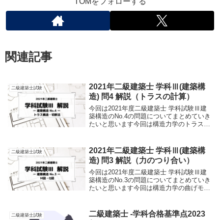
TOMをフォローする
関連記事
2021年二級建築士 学科Ⅲ(建築構
二級建築士試験
造) 問4 解説（トラスの計算）
今回は2021年度二級建築士 学科試験Ⅲ建
築構造のNo.4の問題についてまとめていき
たいと思います今回は構造力学のトラス構
造の問題から出題されています力学の基本
的な問題なのでこの記事では初学者でも理
解できるようにわかりやすく説明していき
2021年二級建築士 学科Ⅲ(建築構
二級建築士試験
たい...
造) 問3 解説（力のつり合い）
今回は2021年度二級建築士 学科試験Ⅲ建
築構造のNo.3の問題についてまとめていき
たいと思います今回は構造力学の曲げモー
メント・せん断力の問題から出題されてい
ます力学の基本的な問題なのでこの記事で
は初学者でも理解できるようにわかりやす
二級建築士 -学科合格基準点2023
二級建築士試験
く説...