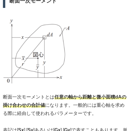
断面一次モーメント
断面一次モーメントとは
任意の軸から距離と微小面積dAの
掛け合わせの合計値
になります。一般的には重心軸を求め
る際に経由して使われるパラメーターです。
表記は[
Sx
],[
Sy
]あるいは[
Gx
],[
Gy
]で表すこともあります。単