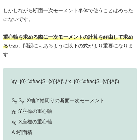
しかしながら断面一次モーメント単体で使うことはめった
にないです。
重心軸を求める際に一次モーメントの計算を経由して求め
る
ため、問題にもあるように以下の式がより重要になりま
す
\(y_{0}=\dfrac{S_{x}}{A}\ ,\ x_{0}=\dfrac{S_{y}}{A}\)
S
S
:X軸,Y軸周りの断面一次モーメント
x
y
y
:Y座標の重心軸
0
x
:X座標の重心軸
0
A :断面積