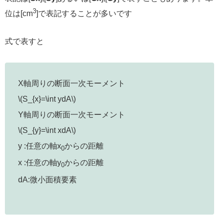
3
位は[cm
]で表記することが多いです
式で表すと
X軸周りの断面一次モーメント
\(S_{x}=\int ydA\)
Y軸周りの断面一次モーメント
\(S_{y}=\int xdA\)
y :任意の軸x
からの距離
0
x :任意の軸y
からの距離
0
dA:微小面積要素