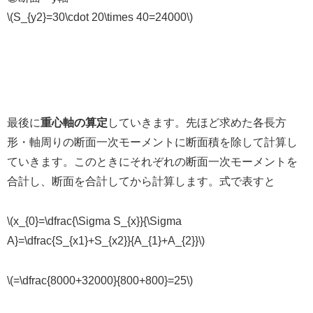
\(S_{y2}=30\cdot 20\times 40=24000\)
最後に
重心軸の算定
していきます。先ほど求めた各長方
形・軸周りの断面一次モーメントに断面積を除して計算し
ていきます。このときにそれぞれの断面一次モーメントを
合計し、断面を合計してから計算します。式で表すと
\(x_{0}=\dfrac{\Sigma S_{x}}{\Sigma
A}=\dfrac{S_{x1}+S_{x2}}{A_{1}+A_{2}}\)
\(=\dfrac{8000+32000}{800+800}=25\)