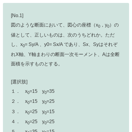
[No.1]
図のような断面において、図心の座標（x
，y
）の
0
0
値として、正しいものは、次のうちどれか。ただ
し、x
= Sy/A 、y0= Sx/A であり、Sx、Syはそれぞ
0
れX軸、Y軸まわりの断面一次モーメント、Aは全断
面積を示すものとする。
[選択肢]
１． x
=15 y
=35
0
0
２． x
=15 y
=25
0
0
３． x
=25 y
=15
0
0
４． x
=25 y
=25
0
0
５． x
=35 y
=15