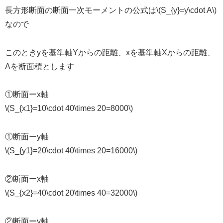
長方形断面の断面一次モーメントの公式は\(S_{y}=y\cdot A\)
なので
このときyを基準軸Yからの距離、xを基準軸Xからの距離、
Aを断面積とします
①断面ーx軸
\(S_{x1}=10\cdot 40\times 20=8000\)
①断面ーy軸
\(S_{y1}=20\cdot 40\times 20=16000\)
②断面ーx軸
\(S_{x2}=40\cdot 20\times 40=32000\)
②断面ーy軸