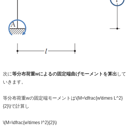
次に
等分布荷重wによるの固定端曲げモーメントを算出
して
いきます。
等分布荷重wの固定端モーメントは\(M=\dfrac{w\times L^2}
{2}\)で計算し
\(M=\dfrac{w\times l^2}{2}\)