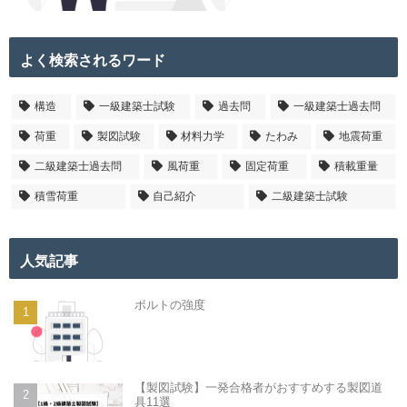
よく検索されるワード
構造
一級建築士試験
過去問
一級建築士過去問
荷重
製図試験
材料力学
たわみ
地震荷重
二級建築士過去問
風荷重
固定荷重
積載重量
積雪荷重
自己紹介
二級建築士試験
人気記事
ボルトの強度
【製図試験】一発合格者がおすすめする製図道
具11選