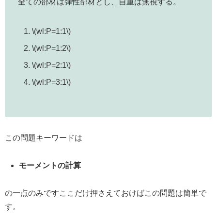
全ての部材は弾性部材とし、自重は無視する。
\(wl:P=1:1\)
\(wl:P=1:2\)
\(wl:P=2:1\)
\(wl:P=3:1\)
この問題キーワードは
モーメントの計算
の一点のみですここだけ押さえておけばこの問題は簡単で
す。