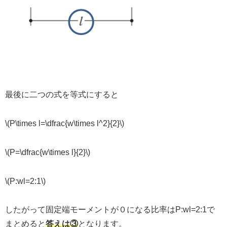
最後に二つの式を等式にすると
\(P\times l=\dfrac{w\times l^2}{2}\)
\(P=\dfrac{w\times l}{2}\)
\(P:wl=2:1\)
したがって固定端モーメントが０になる比率はP:wl=2:1で
まとめると
答えは③
となります。