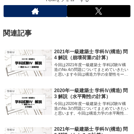
関連記事
2021年一級建築士 学科Ⅳ(構造) 問
学科Ⅳ
4 解説（崩壊荷重の計算）
今回は2021年度一級建築士 学科試験Ⅳ構
造のNo.4の問題についてまとめていきたい
と思います今回は構造力学の全塑性モーメ
ント・崩壊荷重から出題されています聞き
慣れないワードもあるかとおもいますので
この記事では初学者でも理解できるように
2020年一級建築士 学科Ⅳ(構造) 問
学科Ⅳ
わか...
3 解説（水平剛性の計算）
今回は2020年度一級建築士 学科試験Ⅳ構
造のNo.3の問題についてまとめていきたい
と思います。今回は構造力学の水平剛性の
問題から出題されています。水平剛性の問
題を初めて見る人も多いとおもいます。こ
の記事では初学者でも理解できるようにわ
2021年一級建築士 学科Ⅳ(構造) 問
学科Ⅳ
かり...