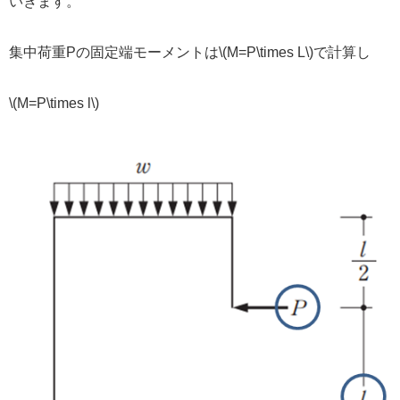
いきます。
集中荷重Pの固定端モーメントは\(M=P\times L\)で計算し
\(M=P\times l\)