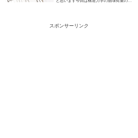
と思います今回は構造力学の崩壊荷重の問
題から出題されています崩壊荷重の問題を
初めて見る人も多いとおもいます。この記
事では初学者でも理解できるようにわかり
やす...
スポンサーリンク