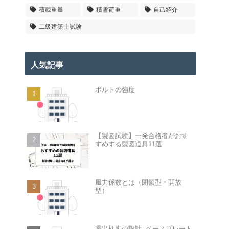
積載重量
積雪荷重
自己紹介
二級建築士試験
人気記事
ボルトの強度
【製図試験】一発合格者がおす
すめする製図道具11選
風力係数とは（閉鎖型・開放
型）
露出柱脚の設計 -ベースプレート