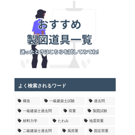
よく検索されるワード
構造
一級建築士試験
過去問
一級建築士過去問
荷重
製図試験
材料力学
たわみ
地震荷重
二級建築士過去問
風荷重
固定荷重