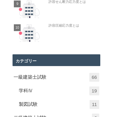
許容せん断力応力度とは
許容圧縮応力度とは
カテゴリー
一級建築士試験
66
学科Ⅳ
19
製図試験
11