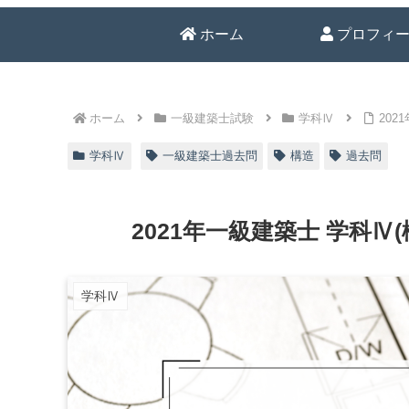
ホーム
プロフィ
ホーム
一級建築士試験
学科Ⅳ
学科Ⅳ
一級建築士過去問
構造
過去問
学科Ⅳ