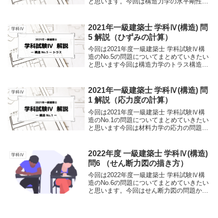
と思います。今回は構造力学の水平剛性の
問題から出題されています。水平剛性の問
題を初めて見る人も多いとおもいます。こ
の記事では初学者でも理解できるようにわ
2021年一級建築士 学科Ⅳ(構造) 問
学科Ⅳ
かり...
5 解説（ひずみの計算）
今回は2021年度一級建築士 学科試験Ⅳ構
造のNo.5の問題についてまとめていきたい
と思います今回は構造力学のトラス構造・
ヤング係数から出題されています聞き慣れ
ないワードもあるかとおもいますのでこの
記事では初学者でも理解できるようにわか
2021年一級建築士 学科Ⅳ(構造) 問
学科Ⅳ
りや...
1 解説（応力度の計算）
今回は2021年度一級建築士 学科試験Ⅳ構
造のNo.1の問題についてまとめていきたい
と思います今回は材料力学の応力の問題か
ら出題されています聞き慣れないワードも
あるかとおもいますのでこの記事では初学
者でも理解できるようにわかりやすく説明
2022年度 一級建築士 学科Ⅳ(構造)
学科Ⅳ
して...
問6 （せん断力図の描き方）
今回は2022年度一級建築士 学科試験Ⅳ構
造のNo.6の問題についてまとめていきたい
と思います。今回はせん断力図の問題から
出題されています。なかなかせん断力を描
く機会がない人も多いとおもいますので、
この記事では初学者でも理解できるように