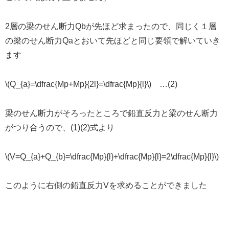
2層の梁のせん断力Qbが先ほど求まったので、同じく１層
の梁のせん断力Qaとおいて先ほどと同じ要領で解いていき
ます
\(Q_{a}=\dfrac{Mp+Mp}{2l}=\dfrac{Mp}{l}\) …(2)
梁のせん断力がそろったところで鉛直反力と梁のせん断力
がつり合うので、(1)(2)式より
\(V=Q_{a}+Q_{b}=\dfrac{Mp}{l}+\dfrac{Mp}{l}=2\dfrac{Mp}{l}\)
このように右側の鉛直反力Vを求めることができました