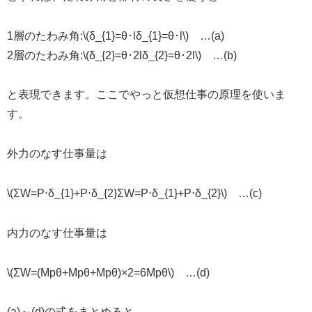
1層のたわみ角:\(δ_{1}=θ･lδ_{1}=θ･l\) …(a)
2層のたわみ角:\(δ_{2}=θ･2lδ_{2}=θ･2l\) …(b)
と表現できます。ここでやっと仮想仕事の原理を使いま
す。
外力のなす仕事量は
\(ΣW=P⋅δ_{1}+P⋅δ_{2}ΣW=P⋅δ_{1}+P⋅δ_{2}\) …(c)
内力のなす仕事量は
\(ΣW=(Mpθ+Mpθ+Mpθ)×2=6Mpθ\) …(d)
(a)～(d)の式をまとめると