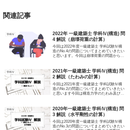
関連記事
2022年 一級建築士 学科Ⅳ(構造) 問
学科Ⅳ
4 解説（崩壊荷重の計算）
今回は2022年度一級建築士 学科試験Ⅳ構
造のNo.4の問題についてまとめていきたい
と思います。今回は崩壊荷重の問題から出
題されています。聞き慣れないワードもあ
るかとおもいますのでこの記事では初学者
でも理解できるようにわかりやすく説明し
2021年一級建築士 学科Ⅳ(構造) 問
学科Ⅳ
てい...
2 解説（たわみの計算）
今回は2021年度一級建築士 学科試験Ⅳ構
造のNo.2の問題についてまとめていきたい
と思います今回は構造力学のたわみ及び力
のつり合い式から出題されています聞き慣
れないワードもあるかとおもいますのでこ
の記事では初学者でも理解できるようにわ
2020年一級建築士 学科Ⅳ(構造) 問
学科Ⅳ
かり...
3 解説（水平剛性の計算）
今回は2020年度一級建築士 学科試験Ⅳ構
造のNo.3の問題についてまとめていきたい