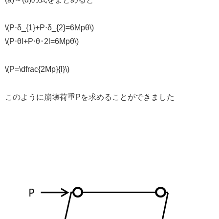
\(P⋅δ_{1}+P⋅δ_{2}=6Mpθ\)
\(P⋅θl+P⋅θ･2l=6Mpθ\)
\(P=\dfrac{2Mp}{l}\)
このように崩壊荷重Pを求めることができました