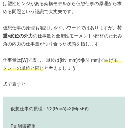
は塑性ヒンジがある架構モデルから仮想仕事の原理から求
める問題という認識で大丈夫です。
仮想仕事の原理も混乱しやすいワードではありますが、
荷
重×変位の外力
の仕事量と全塑性モーメント×部材のたわみ
角の内力の仕事量がつり合った状態を指します
仕事量は[W]で表し、単位は[kN･mm]や[kN･mm]で
曲げモー
メントの単位と同じ
と考えましょう
式で表すと
仮想仕事の原理：\(Σ(Pu×δ)=Σ(Mp×θ)\)
Pu:崩壊荷重