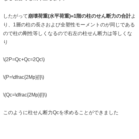
したがって
崩壊荷重(水平荷重)=1階の柱のせん断力の合計
よ
り、1層の柱の長さおよび全塑性モーメントのが同じである
ので柱の剛性等しくなるので右左の柱せん断力は等しくな
り
\(2P=Qc+Qc=2Qc\)
\(P=\dfrac{2Mp}{l}\)
\(Qc=\dfrac{2Mp}{l}\)
このように柱せん断力Qcを求めることができました